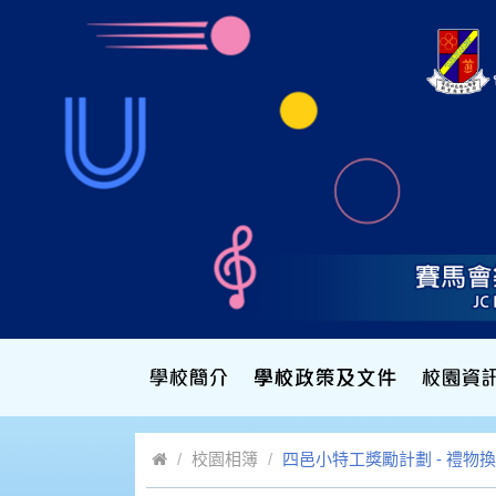
校園相簿
四邑小特工獎勵計劃 - 禮物