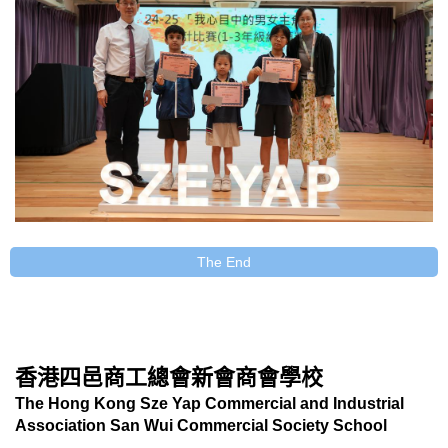
The End
香港四邑商工總會新會商會學校
The Hong Kong Sze Yap Commercial and Industrial
Association San Wui Commercial Society School