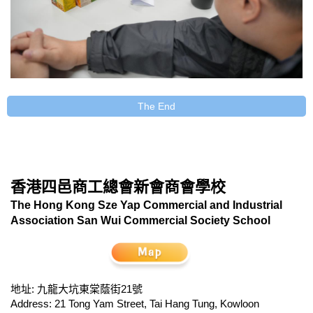
The End
香港四邑商工總會新會商會學校
The Hong Kong Sze Yap Commercial and Industrial
Association San Wui Commercial Society School
地址: 九龍大坑東棠蔭街21號
Address: 21 Tong Yam Street, Tai Hang Tung, Kowloon