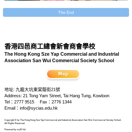
The End
香港四邑商工總會新會商會學校
The Hong Kong Sze Yap Commercial and Industrial
Association San Wui Commercial Society School
地址: 九龍大坑東棠蔭街21號
Address: 21 Tong Yam Street, Tai Hang Tung, Kowloon
Tel：2777 9515
Fax：2776 1344
Email：
info@sycias.edu.hk
Copyright © by The Hong Kong Sze Yap Commercial and Industrial Association San Wui Commercial Society School.
All Rights Reserved.
Powered by
myID ltd
.