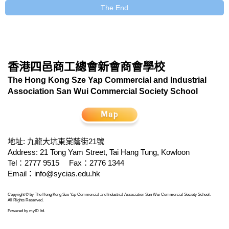
The End
香港四邑商工總會新會商會學校
The Hong Kong Sze Yap Commercial and Industrial
Association San Wui Commercial Society School
地址: 九龍大坑東棠蔭街21號
Address: 21 Tong Yam Street, Tai Hang Tung, Kowloon
Tel：2777 9515
Fax：2776 1344
Email：
info@sycias.edu.hk
Copyright © by The Hong Kong Sze Yap Commercial and Industrial Association San Wui Commercial Society School.
All Rights Reserved.
Powered by
myID ltd
.