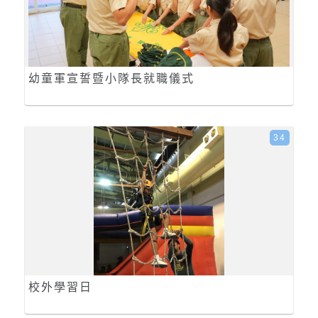
幼童軍宣誓暨小隊長就職儀式
34
校外學習日