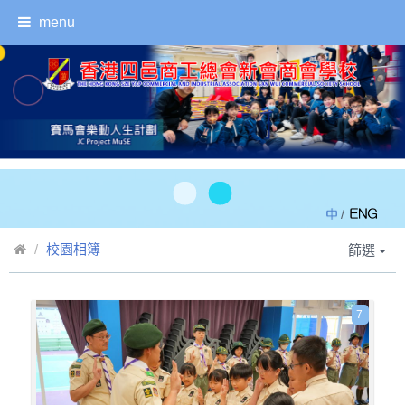
menu
/
校園相簿
篩選
7