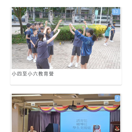
52
小四至小六教育營
7