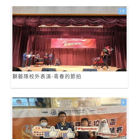
18
獅藝隊校外表演-青春的節拍
6