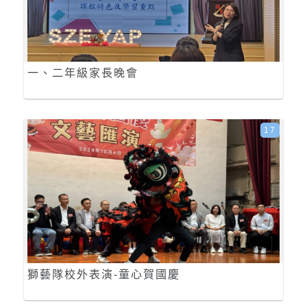
一、二年級家長晚會
17
獅藝隊校外表演-童心賀國慶