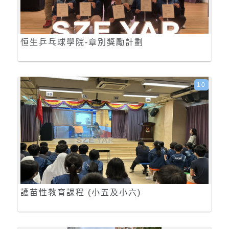
恒生乒乓球學院-章別獎勵計劃
10
護苗性教育課程 (小五及小六)