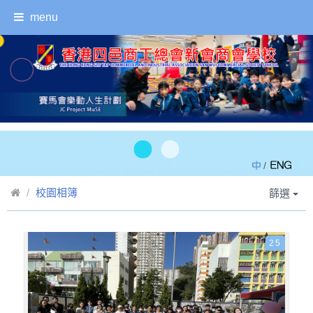
menu
/
校園相簿
篩選
25