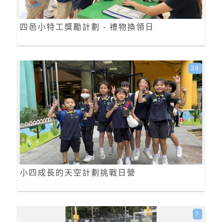
四邑小特工獎勵計劃 - 禮物換領日
39
小四成長的天空計劃挑戰日營
7