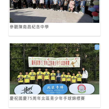
參觀陳南昌紀念中學
7
慶祝國慶75周年北區青少年手球錦標賽