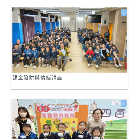
3
課金陷阱與情緒講座
9