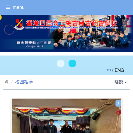
menu
/
校園相簿
篩選
3