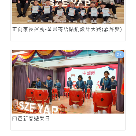
正向家長運動-童畫寄語貼紙設計大賽(嘉許獎)
23
四邑新春遊樂日