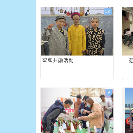
18
聖誕共融活動
「
9