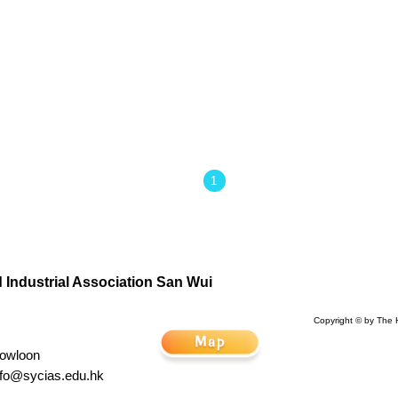
1
Industrial Association San Wui
Copyright © by The 
Kowloon
nfo@sycias.edu.hk