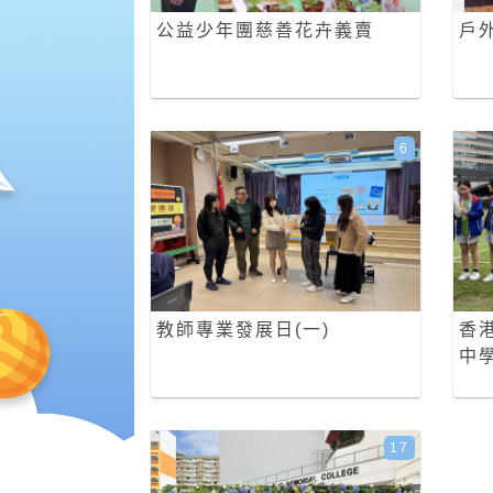
公益少年團慈善花卉義賣
戶
6
教師專業發展日(一)
香
中
17