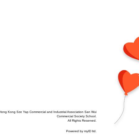
Hong Kong Sze Yap Commercial and Industrial Association San Wui
Commercial Society School.
All Rights Reserved.
Powered by
myID ltd
.