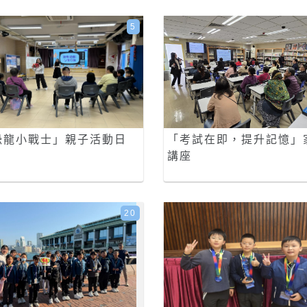
5
恐龍小戰士」親子活動日
「考試在即，提升記憶」
講座
20