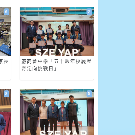
6
2
家長
廠商會中學「五十週年校慶歷
奇定向挑戰日」
8
5