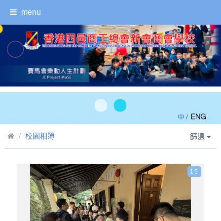
menu
/
校園相簿
篩選
15