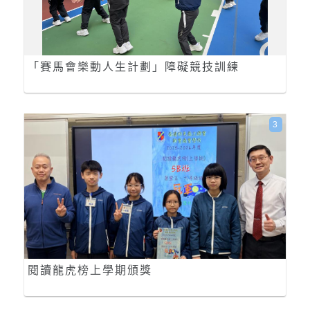
「賽馬會樂動人生計劃」障礙競技訓練
3
閱讀龍虎榜上學期頒獎