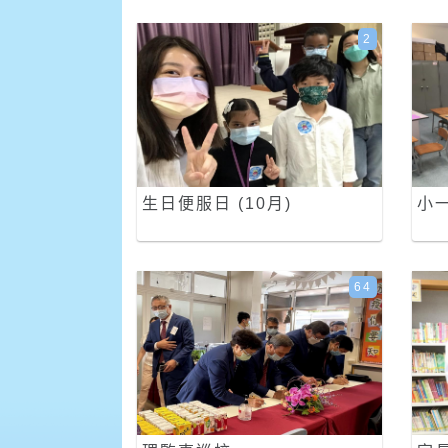
2
生日便服日 (10月)
小
64