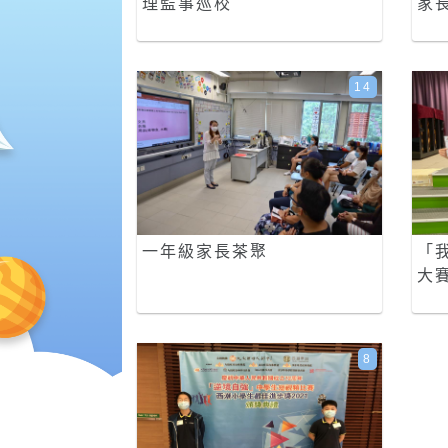
理監事巡校
家
14
一年級家長茶聚
「
大
8