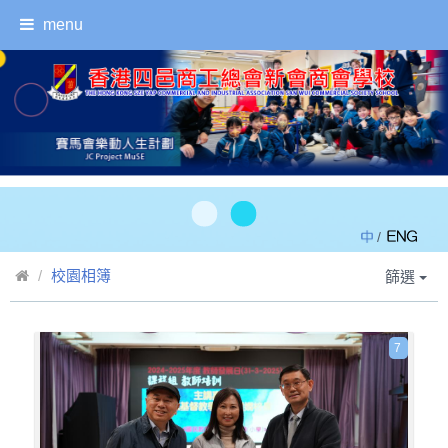
menu
/
校園相簿
篩選
7