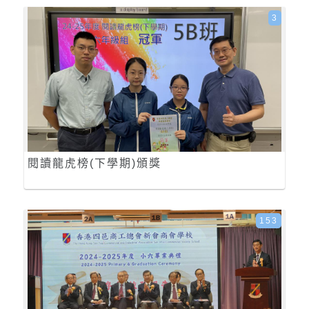
3
閱讀龍虎榜(下學期)頒獎
153