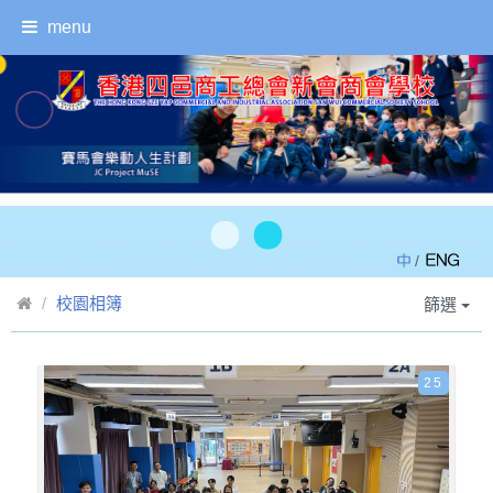
menu
/
校園相簿
篩選
25