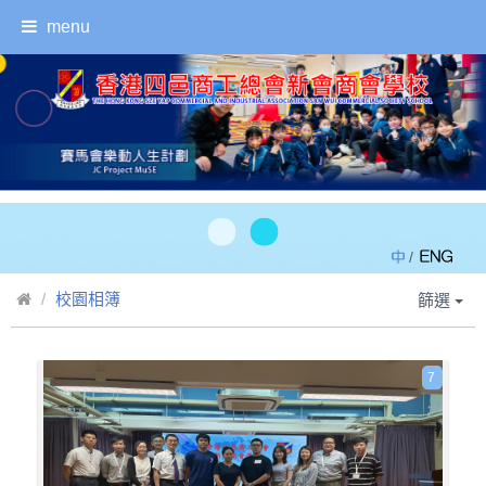
menu
/
校園相簿
篩選
7