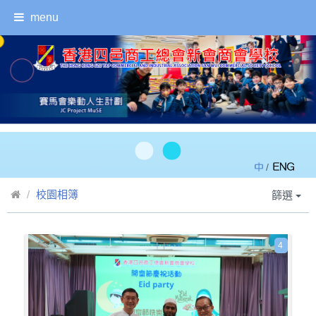
menu
/
校園相簿
篩選
4