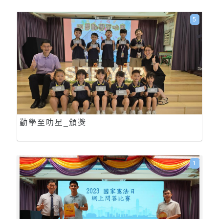
5
勤學至叻星_頒獎
1