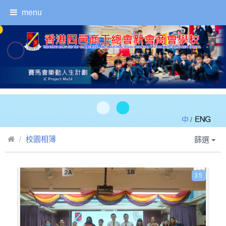
menu
/
校園相簿
篩選
35