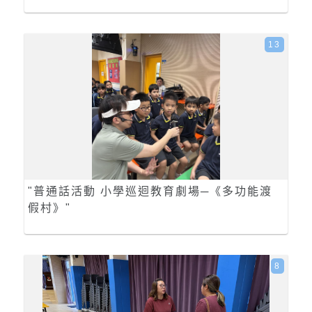
13
"普通話活動 小學巡迴教育劇場─《多功能渡
假村》"
8