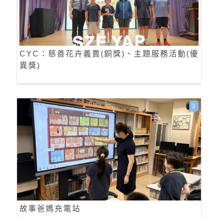
CYC：慈善花卉義賣(銅獎)、主題服務活動(優
異獎)
3
故事爸媽充電站