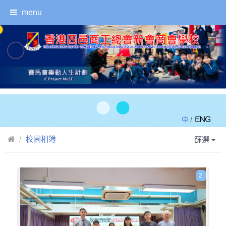
menu
/
校園相簿
篩選
2