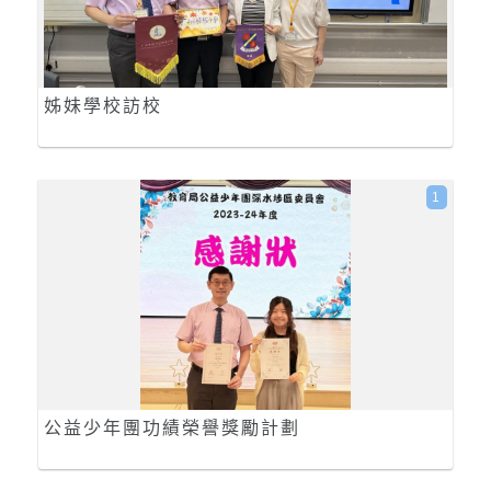
姊妹學校訪校
1
公益少年團功績榮譽獎勵計劃