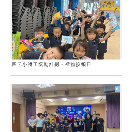
8
四邑小特工獎勵計劃 - 禮物換領日
6