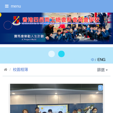
menu
/
校園相簿
篩選
6