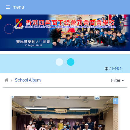
menu
/
School Album
Filter
6