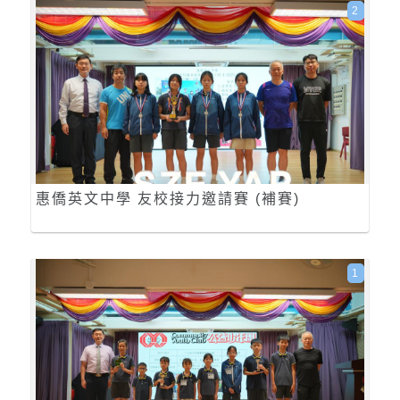
2
惠僑英文中學 友校接力邀請賽 (補賽)
1