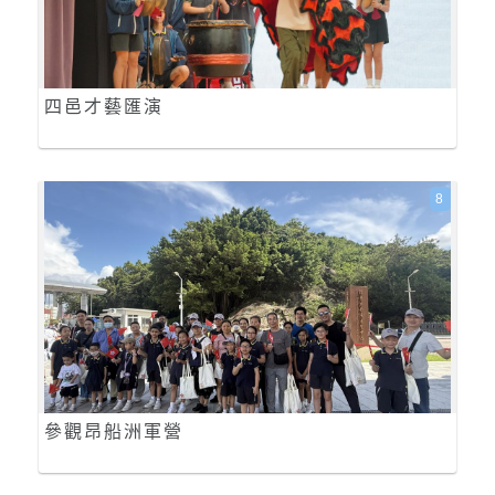
四邑才藝匯演
8
參觀昂船洲軍營