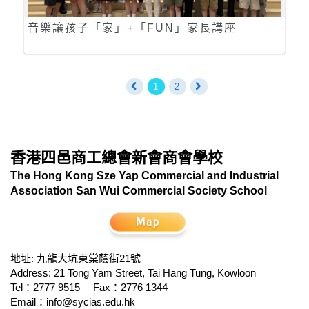
音樂讓孩子「家」+「FUN」家長講座
1
2
香港四邑商工總會新會商會學校
The Hong Kong Sze Yap Commercial and Industrial
Association San Wui Commercial Society School
地址: 九龍大坑東棠蔭街21號
Address: 21 Tong Yam Street, Tai Hang Tung, Kowloon
Tel：2777 9515
Fax：2776 1344
Email：
info@sycias.edu.hk