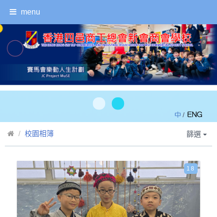
menu
/
校園相簿
篩選
18