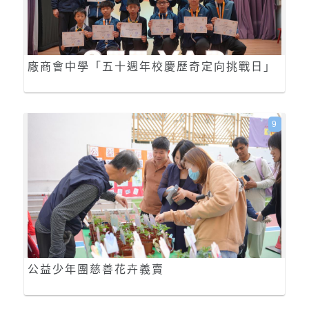
廠商會中學「五十週年校慶歷奇定向挑戰日」
9
公益少年團慈善花卉義賣