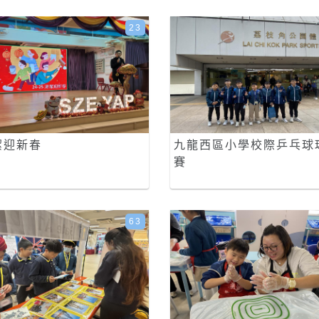
23
潔迎新春
九龍西區小學校際乒乓球
賽
63