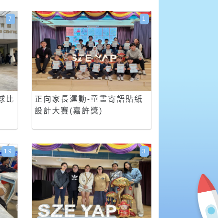
7
1
球比
正向家長運動-童畫寄語貼紙
設計大賽(嘉許獎)
19
3