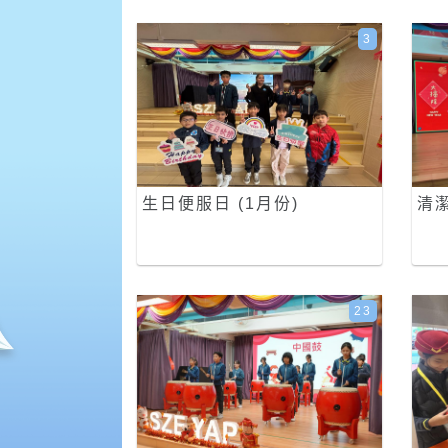
3
生日便服日 (1月份)
清
23