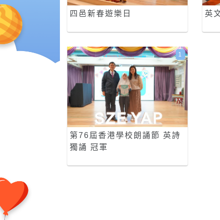
四邑新春遊樂日
英
1
第76屆香港學校朗誦節 英詩
獨誦 冠軍