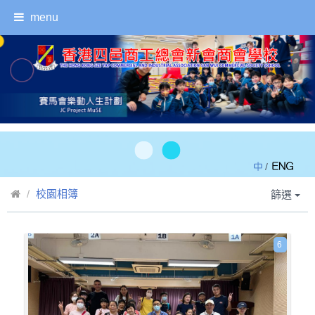
menu
/
校園相簿
篩選
6