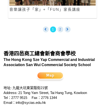
音樂讓孩子「家」+「FUN」家長講座
1
2
香港四邑商工總會新會商會學校
The Hong Kong Sze Yap Commercial and Industrial
Association San Wui Commercial Society School
地址: 九龍大坑東棠蔭街21號
Address: 21 Tong Yam Street, Tai Hang Tung, Kowloon
Tel：2777 9515
Fax：2776 1344
Email：
info@sycias.edu.hk