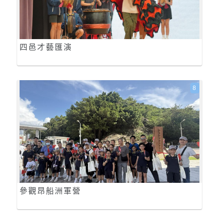
四邑才藝匯演
8
參觀昂船洲軍營