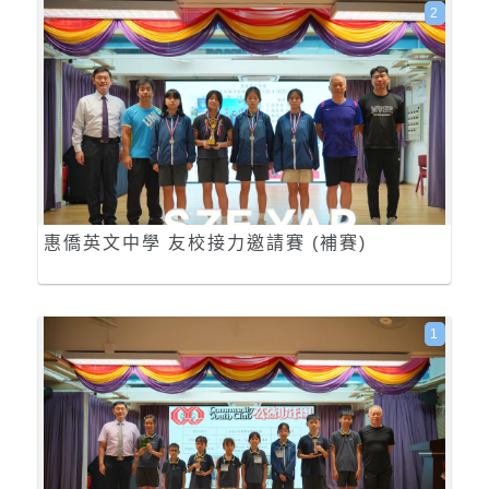
2
惠僑英文中學 友校接力邀請賽 (補賽)
1