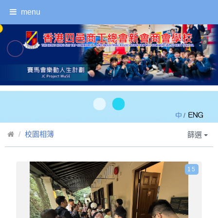
menu
/
校園相簿
篩選
15