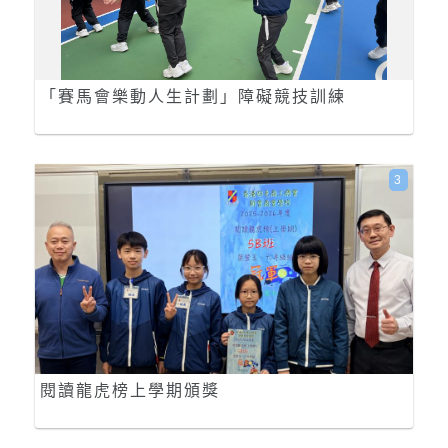
「賽馬會樂動人生計劃」障礙競技訓練
3
閱讀龍虎榜上學期頒獎