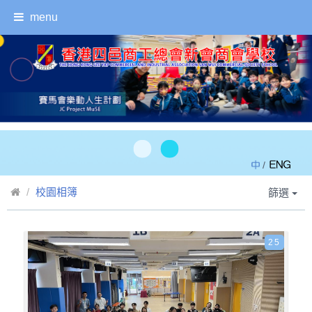
menu
/
校園相簿
篩選
25