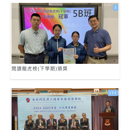
3
閱讀龍虎榜(下學期)頒獎
153