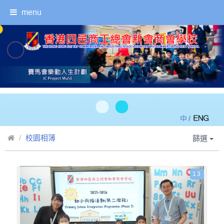
menu
/
校園相簿
篩選
13