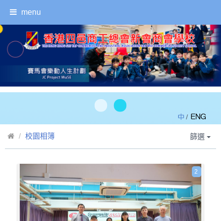
menu
/
校園相簿
篩選
2