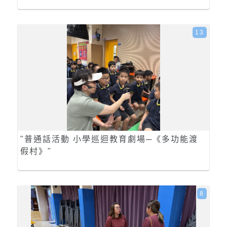
13
"普通話活動 小學巡迴教育劇場─《多功能渡
假村》"
8