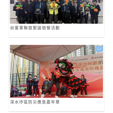
幼童軍聯旅聖誕宿營活動
23
深水埗區防災應急嘉年華