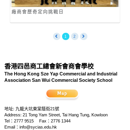
廠商會歷奇定向挑戰日
1
2
香港四邑商工總會新會商會學校
The Hong Kong Sze Yap Commercial and Industrial
Association San Wui Commercial Society School
地址: 九龍大坑東棠蔭街21號
Address: 21 Tong Yam Street, Tai Hang Tung, Kowloon
Tel：2777 9515
Fax：2776 1344
Email：
info@sycias.edu.hk