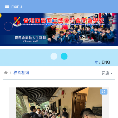
menu
/
校園相簿
篩選
15