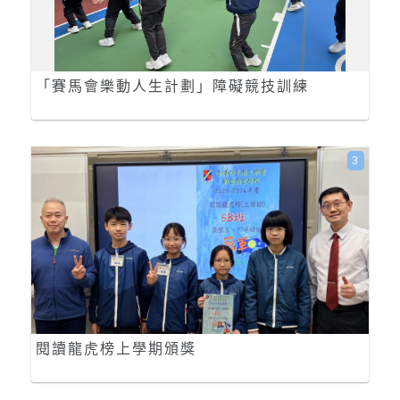
「賽馬會樂動人生計劃」障礙競技訓練
3
閱讀龍虎榜上學期頒獎