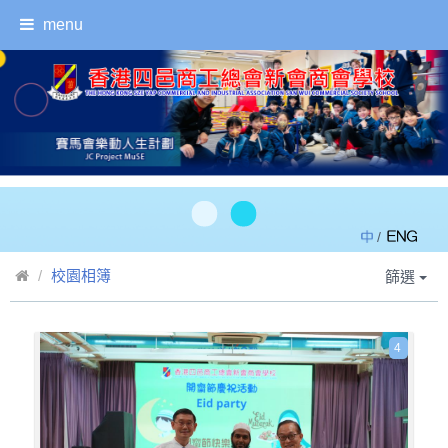
menu
/
校園相簿
篩選
4