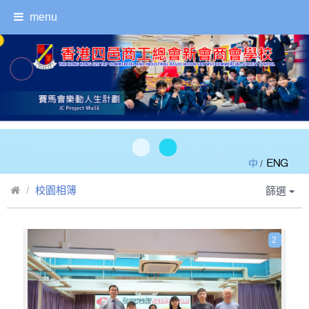
menu
/
校園相簿
篩選
2