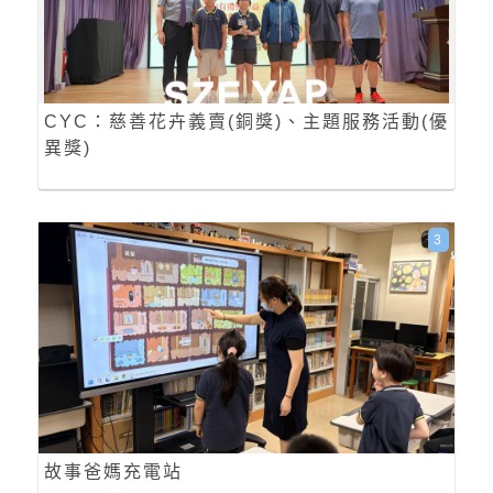
CYC：慈善花卉義賣(銅獎)、主題服務活動(優
異獎)
3
故事爸媽充電站