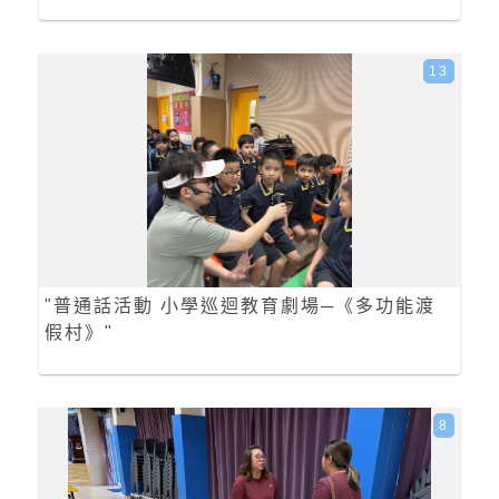
13
"普通話活動 小學巡迴教育劇場─《多功能渡
假村》"
8