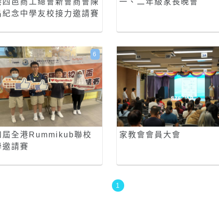
港四邑商工總會新會商會陳
一、二年級家長晚會
昌紀念中學友校接力邀請賽
6
屆全港Rummikub聯校
家教會會員大會
學邀請賽
1