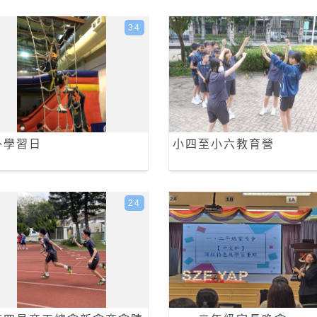
34
外學習日
小四至小六教育營
24