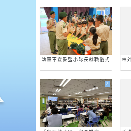
7
幼童軍宣誓暨小隊長就職儀式
校
2