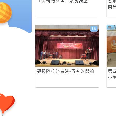
「與情緒共舞」家長講座
香
南
18
獅藝隊校外表演-青春的節拍
第四
小