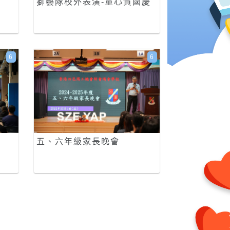
獅藝隊校外表演-童心賀國慶
6
6
五、六年級家長晚會