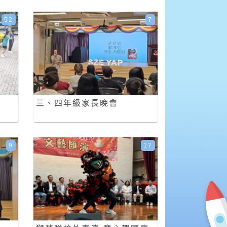
52
7
三、四年級家長晚會
9
17