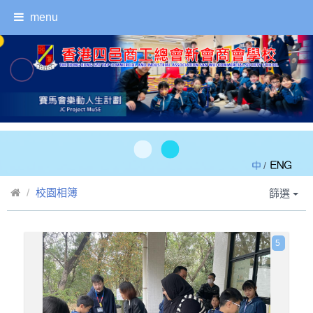
menu
/
校園相簿
篩選
5