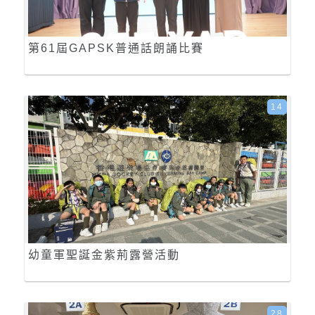
第61屆GAPSK普通話朗誦比賽
14
幼童軍聖誕金紫荊露營活動
28