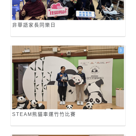
非華語家長同樂日
3
STEAM熊貓車運竹竹比賽