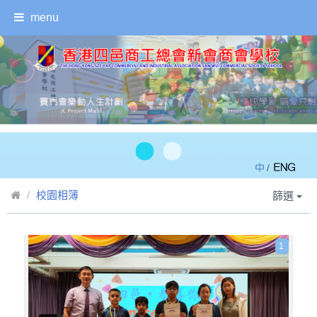
menu
/
校園相簿
篩選
1