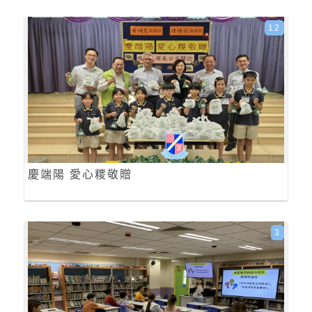
12
慶端陽 愛心糭敬贈
3