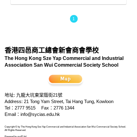
1
香港四邑商工總會新會商會學校
The Hong Kong Sze Yap Commercial and Industrial
Association San Wui Commercial Society School
地址: 九龍大坑東棠蔭街21號
Address: 21 Tong Yam Street, Tai Hang Tung, Kowloon
Tel：2777 9515
Fax：2776 1344
Email：
info@sycias.edu.hk
Copyright © by The Hong Kong Sze Yap Commercial and Industrial Association San Wui Commercial Society School.
All Rights Reserved.
Powered by
myID ltd
.