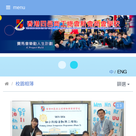
menu
/
校園相簿
篩選
13