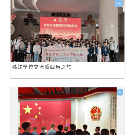
18
姊妹學校交流暨四邑之旅
4