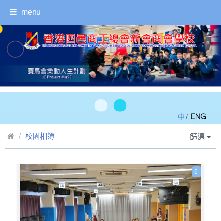
menu
/
校園相簿
篩選
6