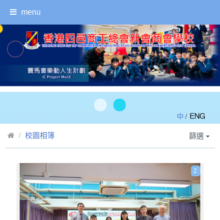
menu
/
校園相簿
篩選
2