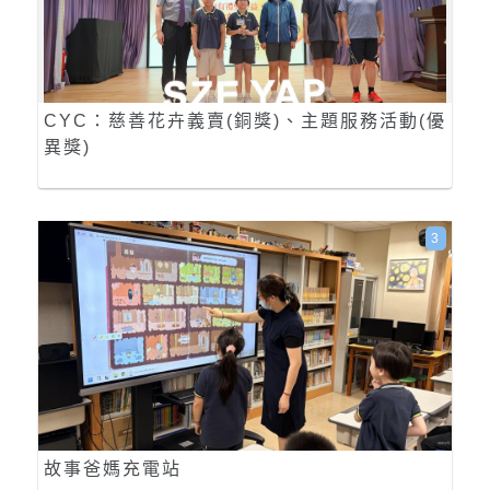
CYC：慈善花卉義賣(銅獎)、主題服務活動(優
異獎)
3
故事爸媽充電站