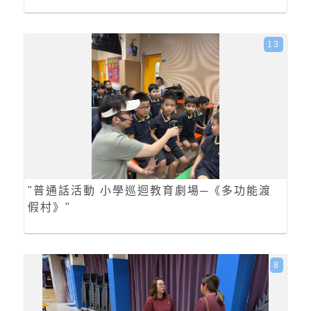
13
"普通話活動 小學巡迴教育劇場─《多功能渡
假村》"
8