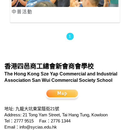
中普活動
1
香港四邑商工總會新會商會學校
The Hong Kong Sze Yap Commercial and Industrial
Association San Wui Commercial Society School
地址: 九龍大坑東棠蔭街21號
Address: 21 Tong Yam Street, Tai Hang Tung, Kowloon
Tel：2777 9515
Fax：2776 1344
Email：
info@sycias.edu.hk