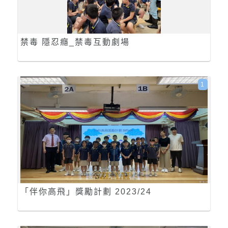
禁毒 隱忍癮_禁毒互動劇場
1
「伴你高飛」獎勵計劃 2023/24