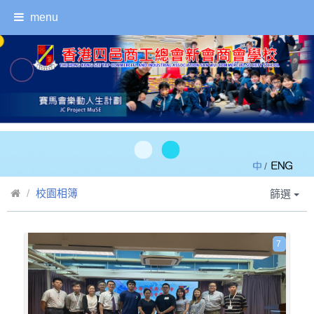
menu
/
校園相簿
篩選
7