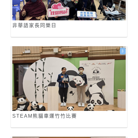
非華語家長同樂日
3
STEAM熊貓車運竹竹比賽