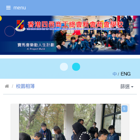
menu
/
校園相簿
篩選
5