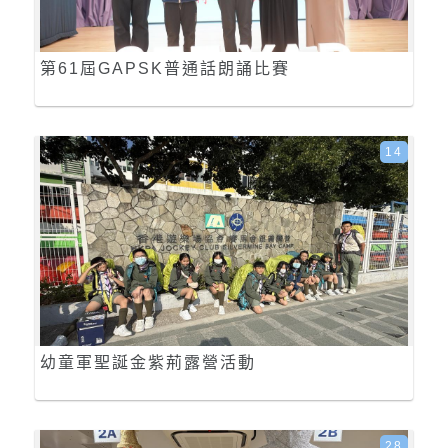
第61屆GAPSK普通話朗誦比賽
14
幼童軍聖誕金紫荊露營活動
28