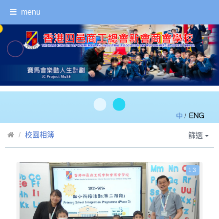
menu
/
校園相簿
篩選
13