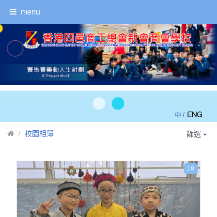
menu
/
校園相簿
篩選
18