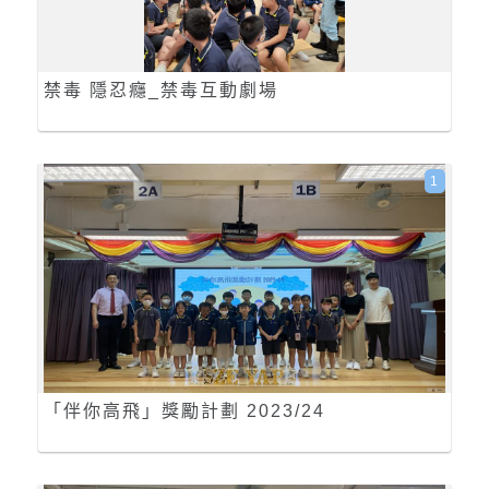
禁毒 隱忍癮_禁毒互動劇場
1
「伴你高飛」獎勵計劃 2023/24