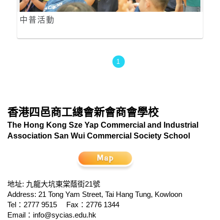
中普活動
1
香港四邑商工總會新會商會學校
The Hong Kong Sze Yap Commercial and Industrial
Association San Wui Commercial Society School
地址: 九龍大坑東棠蔭街21號
Address: 21 Tong Yam Street, Tai Hang Tung, Kowloon
Tel：2777 9515
Fax：2776 1344
Email：
info@sycias.edu.hk