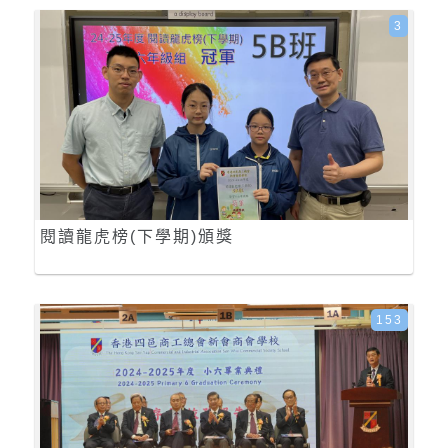
3
閱讀龍虎榜(下學期)頒獎
153