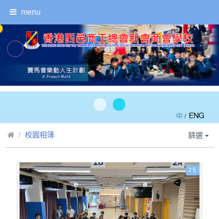
menu
/
校園相簿
篩選
25