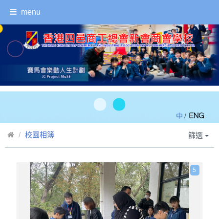
menu
/
校園相簿
篩選
5