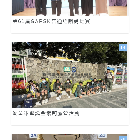
第61屆GAPSK普通話朗誦比賽
14
幼童軍聖誕金紫荊露營活動
28