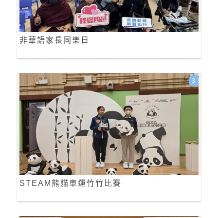
非華語家長同樂日
3
STEAM熊貓車運竹竹比賽