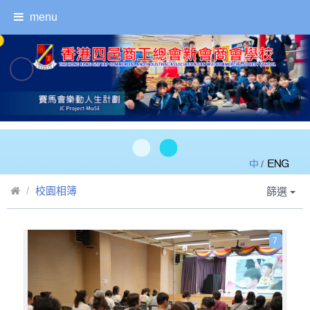
menu
/
校園相簿
篩選
7