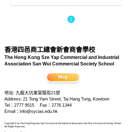
1
香港四邑商工總會新會商會學校
The Hong Kong Sze Yap Commercial and Industrial
Association San Wui Commercial Society School
地址: 九龍大坑東棠蔭街21號
Address: 21 Tong Yam Street, Tai Hang Tung, Kowloon
Tel：2777 9515
Fax：2776 1344
Email：
info@sycias.edu.hk
Copyright © by The Hong Kong Sze Yap Commercial and Industrial Association San Wui Commercial Society School.
All Rights Reserved.