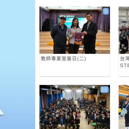
7
教師專業發展日(二)
台
ST
10