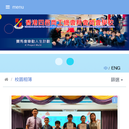
menu
/
校園相簿
篩選
1