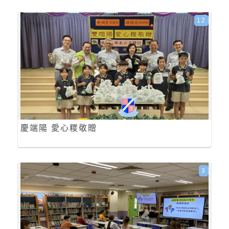
12
慶端陽 愛心糭敬贈
3