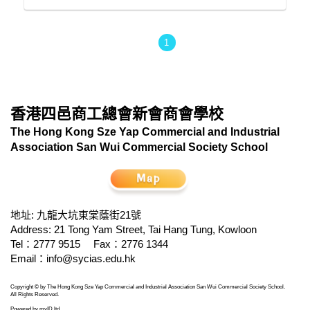
1
香港四邑商工總會新會商會學校
The Hong Kong Sze Yap Commercial and Industrial
Association San Wui Commercial Society School
地址: 九龍大坑東棠蔭街21號
Address: 21 Tong Yam Street, Tai Hang Tung, Kowloon
Tel：2777 9515
Fax：2776 1344
Email：
info@sycias.edu.hk
Copyright © by The Hong Kong Sze Yap Commercial and Industrial Association San Wui Commercial Society School.
All Rights Reserved.
Powered by
myID ltd
.