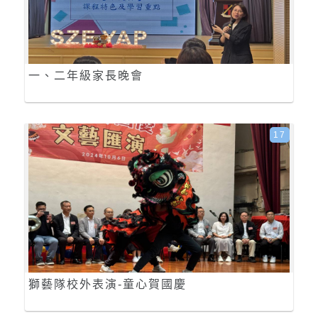
一、二年級家長晚會
17
獅藝隊校外表演-童心賀國慶