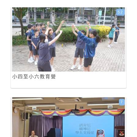
52
小四至小六教育營
7