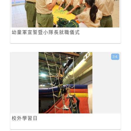
幼童軍宣誓暨小隊長就職儀式
34
校外學習日