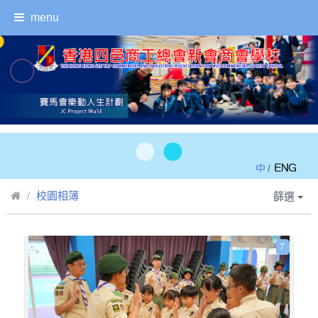
menu
/
校園相簿
篩選
7