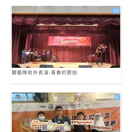
18
獅藝隊校外表演-青春的節拍
6