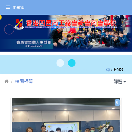
menu
/
校園相簿
篩選
6