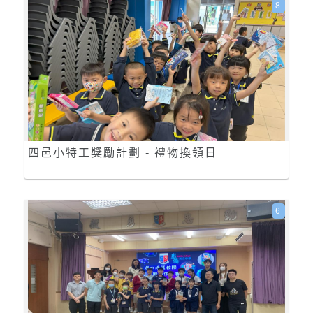
8
四邑小特工獎勵計劃 - 禮物換領日
6