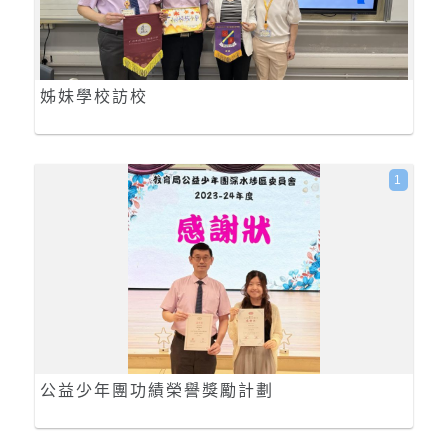
姊妹學校訪校
1
公益少年團功績榮譽獎勵計劃