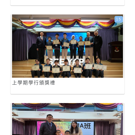
15
上學期學行頒獎禮
3