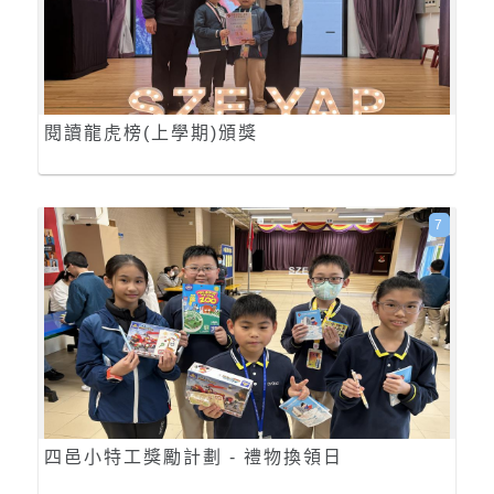
閱讀龍虎榜(上學期)頒獎
7
四邑小特工獎勵計劃 - 禮物換領日