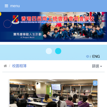
menu
/
校園相簿
篩選
4